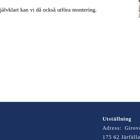
 Självklart kan vi då också utföra montering.
Utställning
Adress: Girov
175 62 Järfäll