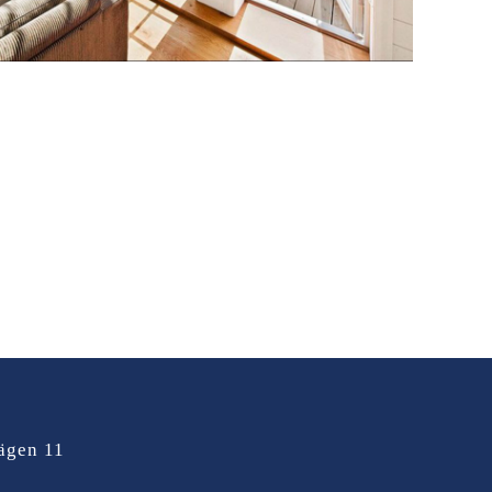
ägen 11
a